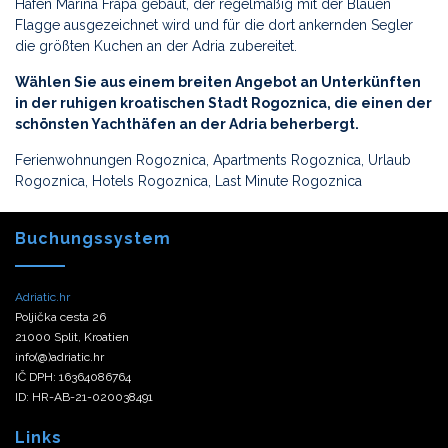
Hafen Marina Frapa gebaut, der regelmäßig mit der Blauen
Flagge ausgezeichnet wird und für die dort ankernden Segler
die größten Kuchen an der Adria zubereitet.
Wählen Sie aus einem breiten Angebot an Unterkünften
in der ruhigen kroatischen Stadt Rogoznica, die einen der
schönsten Yachthäfen an der Adria beherbergt.
Ferienwohnungen Rogoznica, Apartments Rogoznica, Urlaub
Rogoznica, Hotels Rogoznica, Last Minute Rogoznica
Buchungssystem
Adriatic.hr
Poljička cesta 26
21000 Split, Kroatien
info(@)adriatic.hr
IČ DPH: 16364086764
ID: HR-AB-21-020038491
Links