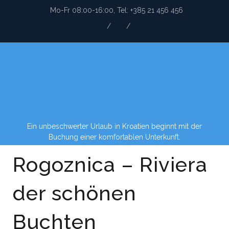
Mo-Fr 08:00-16:00, Tel: +385 21 456 456
Ein unbeschwerter Urlaub in Kroatien beginnt mit der
Buchung einer komfortablen Unterkunft.
Rogoznica – Riviera
der schönen
Buchten